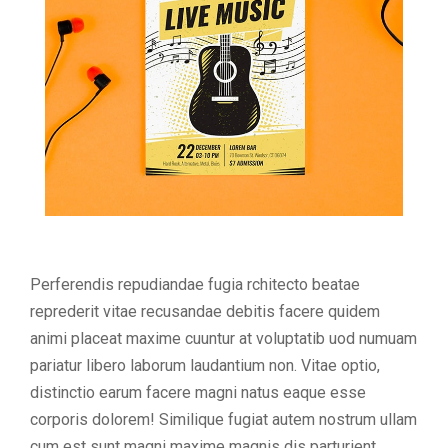
Perferendis repudiandae fugia rchitecto beatae
reprederit vitae recusandae debitis facere quidem
animi placeat maxime cuuntur at voluptatib uod numuam
pariatur libero laborum laudantium non. Vitae optio,
distinctio earum facere magni natus eaque esse
corporis dolorem! Similique fugiat autem nostrum ullam
cum est sunt magni maxime magnis dis parturient