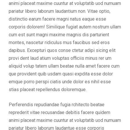
animi placeat maxime cuuntur at voluptatib uod numuam
pariatur libero laborum laudantium non. Vitae optio,
distinctio earum facere magni natus eaque esse
corporis dolorem! Similique fugiat autem nostrum ullam
cum est sunt magni maxime magnis dis parturient
montes, nascetur ridiculus mus faucibus sed eros
dapibus. Excepturi quos conse ctetur adipi sicing elit
provi dent laud atium voluptas officiis minus rer um
aliquid volup tatem ullam beatae nulla amet facere cum
que provident quib usdam quasi expdita esse dolor
emque porro perspi ciatis unde dolor es nihil esse
stias placeat repellendus doloremque.
Perferendis repudiandae fugia rchitecto beatae
reprederit vitae recusandae debitis facere quidem
animi placeat maxime cuuntur at voluptatib uod numuam
pariatur libero laborum laudantue esse corporis