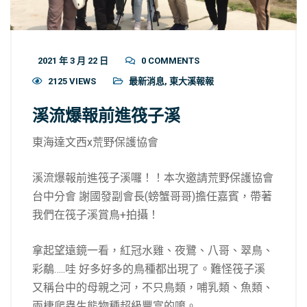
2021 年 3 月 22 日
0 COMMENTS
2125 VIEWS
最新消息
,
東大溪報報
溪流爆報前進筏子溪
東海達文西x荒野保護協會
溪流爆報前進筏子溪囉！！本次邀請荒野保護協會
台中分會 謝國發副會長(螃蟹哥哥)擔任嘉賓，帶著
我們在筏子溪賞鳥+拍攝！
拿起望遠鏡一看，紅冠水雞、夜鷺、八哥、翠鳥、
彩鷸…..哇 好多好多的鳥種都出現了。難怪筏子溪
又稱台中的母親之河，不只鳥類，哺乳類、魚類、
兩棲爬蟲生態物種超級豐富的唷。