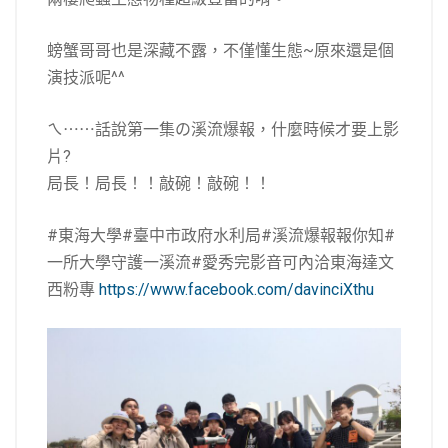
螃蟹哥哥也是深藏不露，不僅懂生態~原來還是個
演技派呢^^
ㄟ⋯⋯話說第一集の溪流爆報，什麼時候才要上影
片?
局長！局長！！敲碗！敲碗！！
#東海大學#臺中市政府水利局#溪流爆報報你知#
一所大學守護一溪流#愛秀完影音可內洽東海達文
西粉專
https://www.facebook.com/davinciXthu