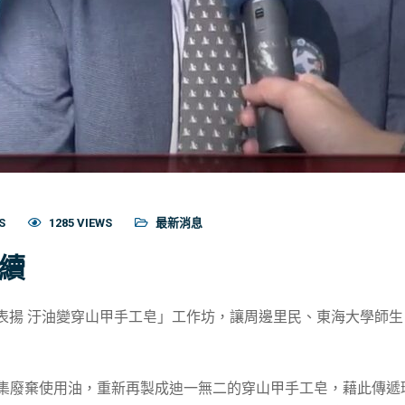
S
1285 VIEWS
最新消息
續
商家表揚 汙油變穿山甲手工皂」工作坊，讓周邊里民、東海大學師
集廢棄使用油，重新再製成迪一無二的穿山甲手工皂，藉此傳遞