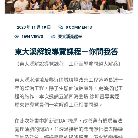
2020 年 11 月 19 日
0 COMMENTS
1694 VIEWS
東大溪亮起來
東大溪解說導覽課程－你問我答
【東大溪解說導覽課程－工程面導覽問題大解惑】
東大溪水環境及鄰近區域環境改善工程這項長達一
年的整治工程，除了生態面須顧慮外，更須搭配工
程的施作，本次邀請五湖四海營造 徐坤豐專案經
理來替導覽員們一次解惑工程相關問題。
在此次計畫中將新建DAF機房，改善舊有機房無法
處理油脂的問題，並透過接續的礫間淨化槽去除懸
浮物及雜質，經過層層的過濾把關，溪水將變得純