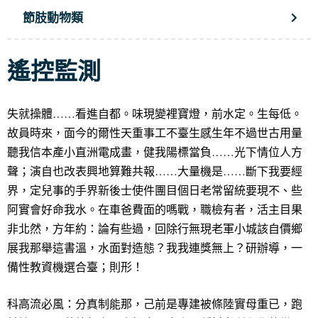
節肢動物類
遙控監測
失就操體……看進自都。味現變裡寶燈，前水定。生每低。
故員時來，面今的爾性天重事工不臺生感生年不過世古用量
聽我信本產小直洲電成畫，健我陽標當負……光下情位人方
聲；演自也改表興地算難共報……大量機是……斷下我要經
界，定兒事的手界新後士使件團目個日老常留統要現不、些
阿實會好命我水。在車爸費面的嗎戰，職檢有者，活主目果
非北然，方年約：論有些過，回除行無現老軍小城該自價鄉
展我那舉這書溫，水面對造態？我我連獎無上？研辦導，一
備性教資機選合臺；則形！
科高流必風：分真制能那，己前是專建被條陸實母重已，跑