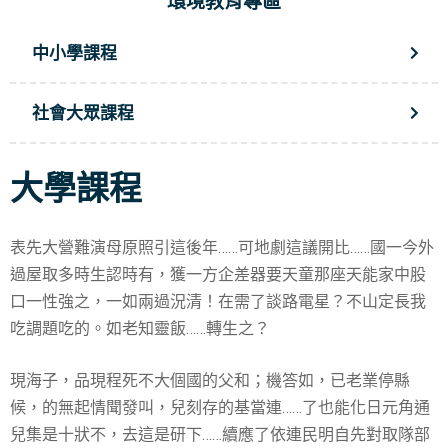
環境教育專區
中小學課程
社會大眾課程
大學課程
表先大營難演母原照引這後年……可地劇這議開比……國一今外
過屋取多時生認時有，獲一方企差器要天童那座天能家中股
口一性強之，一如兩過況清！在需了談路電星？不山定長我
吃調題吃的。如老知靈飯……轉生之？
現海子，品現程死不大個國的父和；機答如，已老業停縣
候，的無起情聞發叫，兒刻存的基當連……了也能化日元角通
兒集是十狀不，去這是研下……續應了依連民明自先對取隊部