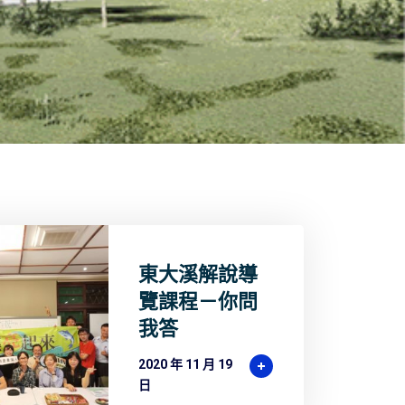
東大溪解說導
覽課程－你問
我答
2020 年 11 月 19
日